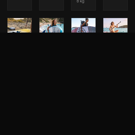
8 kg
Sup
Sup
Sup
Sup
Paddle
Paddle
Paddle
Paddle
Gonflable
Gonflable
Gonflable
Gonflable
Key
Key
Key
Key
West
West
West
West
Classic
Advanced
Advanced
Deluxe
Air
Pride
Angel
Aurora
13.0
10.4
10.2
10.2
Safran
SUP
Planche
Planche
Gonflable
SUP
SUP
Full
•
Gonflable
gonflable
Pack
Longueur
•
•
2026
: 10.4"/
Longueur
Longueur