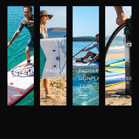
PADDLES
PADDLES
PADDLES
GONFLABLES
GONFLABLES
GONFLABLES
ACCESSOI
11.0"
12.0"
13.0"
SUP