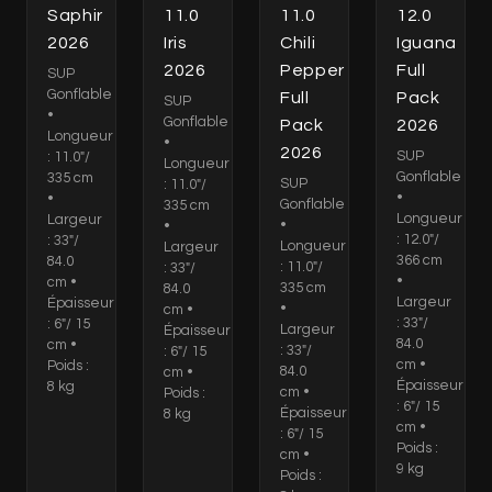
Saphir
11.0
11.0
12.0
2026
Iris
Chili
Iguana
2026
Pepper
Full
SUP
Gonflable
Full
Pack
SUP
•
Gonflable
Pack
2026
Longueur
•
2026
SUP
: 11.0"/
Longueur
Gonflable
335 cm
SUP
: 11.0"/
•
•
Gonflable
335 cm
Longueur
Largeur
•
•
: 12.0"/
: 33"/
Longueur
Largeur
366 cm
84.0
: 11.0"/
: 33"/
•
cm •
335 cm
84.0
Largeur
Épaisseur
•
cm •
: 33"/
: 6"/ 15
Largeur
Épaisseur
84.0
cm •
: 33"/
: 6"/ 15
cm •
Poids :
84.0
cm •
Épaisseur
8 kg
cm •
Poids :
: 6"/ 15
Épaisseur
8 kg
cm •
: 6"/ 15
Poids :
cm •
9 kg
Poids :