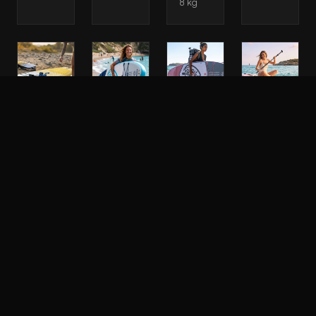
8 kg
Sup
Sup
Sup
Sup
Paddle
Paddle
Paddle
Paddle
Gonflable
Gonflable
Gonflable
Gonflable
Key
Key
Key
Key
West
West
West
West
Classic
Advanced
Advanced
Deluxe
Air
Pride
Angel
Aurora
13.0
10.4
10.2
10.2
Safran
SUP
Planche
Planche
Gonflable
SUP
SUP
Full
•
Gonflable
gonflable
Pack
Longueur
•
•
2026
: 10.4"/
Longueur
Longueur