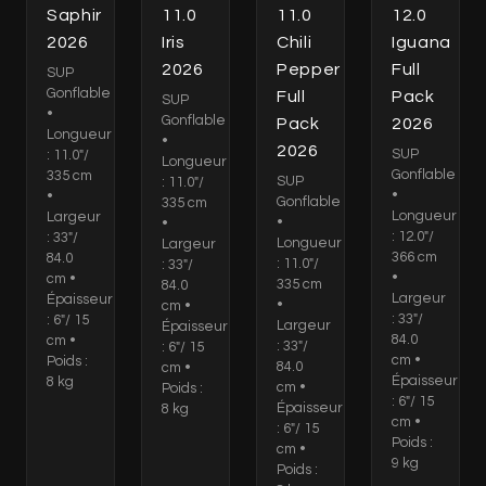
Saphir
11.0
11.0
12.0
2026
Iris
Chili
Iguana
2026
Pepper
Full
SUP
Gonflable
Full
Pack
SUP
•
Gonflable
Pack
2026
Longueur
•
2026
SUP
: 11.0"/
Longueur
Gonflable
335 cm
SUP
: 11.0"/
•
•
Gonflable
335 cm
Longueur
Largeur
•
•
: 12.0"/
: 33"/
Longueur
Largeur
366 cm
84.0
: 11.0"/
: 33"/
•
cm •
335 cm
84.0
Largeur
Épaisseur
•
cm •
: 33"/
: 6"/ 15
Largeur
Épaisseur
84.0
cm •
: 33"/
: 6"/ 15
cm •
Poids :
84.0
cm •
Épaisseur
8 kg
cm •
Poids :
: 6"/ 15
Épaisseur
8 kg
cm •
: 6"/ 15
Poids :
cm •
9 kg
Poids :