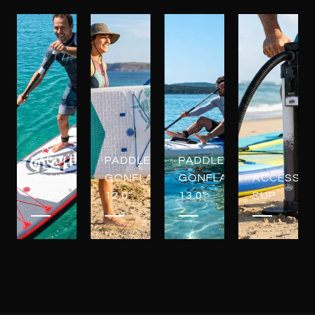
PADDLES
PADDLES
PADDLES
GONFLABLES
GONFLABLES
GONFLABLES
ACCESSOI
11.0"
12.0"
13.0"
SUP