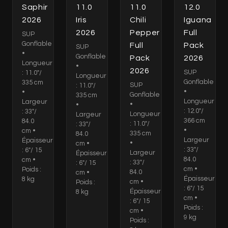
Saphir
11.0
11.0
12.0
2026
Iris
Chili
Iguana
2026
Pepper
Full
SUP
Gonflable
Full
Pack
SUP
•
Gonflable
Pack
2026
Longueur
•
2026
SUP
: 11.0"/
Longueur
Gonflable
335 cm
SUP
: 11.0"/
•
•
Gonflable
335 cm
Longueur
Largeur
•
•
: 12.0"/
: 33"/
Longueur
Largeur
366 cm
84.0
: 11.0"/
: 33"/
•
cm •
335 cm
84.0
Largeur
Épaisseur
•
cm •
: 33"/
: 6"/ 15
Largeur
Épaisseur
84.0
cm •
: 33"/
: 6"/ 15
cm •
Poids :
84.0
cm •
Épaisseur
8 kg
cm •
Poids :
: 6"/ 15
Épaisseur
8 kg
cm •
: 6"/ 15
Poids :
cm •
9 kg
Poids :