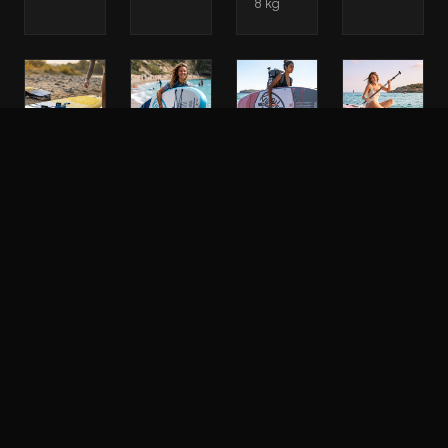
8 kg
Sup
Sup
Sup
Sup
Paddle
Paddle
Paddle
Paddle
Gonflable
Gonflable
Gonflable
Gonflable
Key
Key
Key
Key
West
West
West
West
Classic
Advanced
Advanced
Deluxe
Air
Pride
Angel
Aurora
13.0
10.4
10.2
10.2
Safran
SUP
Planche
Planche
Gonflable
SUP
SUP
Full
•
Gonflable
gonflable
Pack
Longueur
•
•
2026
: 10.4"/
Longueur
Longueur