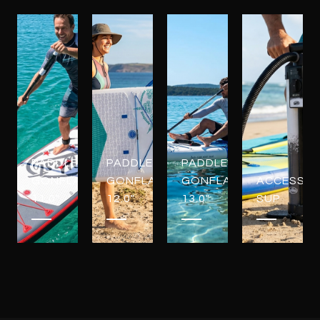
PADDLES
PADDLES
PADDLES
GONFLABLES
GONFLABLES
GONFLABLES
ACCESSOI
11.0"
12.0"
13.0"
SUP