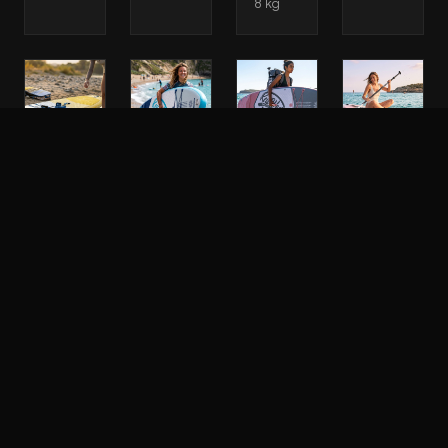
8 kg
Sup
Sup
Sup
Sup
Paddle
Paddle
Paddle
Paddle
Gonflable
Gonflable
Gonflable
Gonflable
Key
Key
Key
Key
West
West
West
West
Classic
Advanced
Advanced
Deluxe
Air
Pride
Angel
Aurora
13.0
10.4
10.2
10.2
Safran
SUP
Planche
Planche
Gonflable
SUP
SUP
Full
•
Gonflable
gonflable
Pack
Longueur
•
•
2026
: 10.4"/
Longueur
Longueur