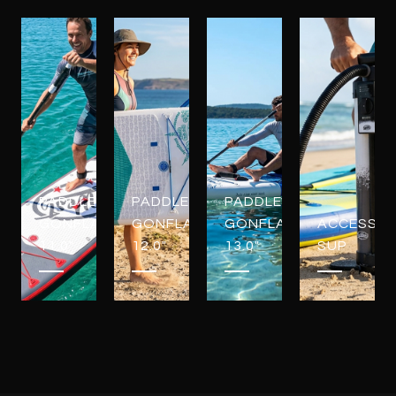
PADDLES
PADDLES
PADDLES
GONFLABLES
GONFLABLES
GONFLABLES
ACCESSOI
11.0"
12.0"
13.0"
SUP