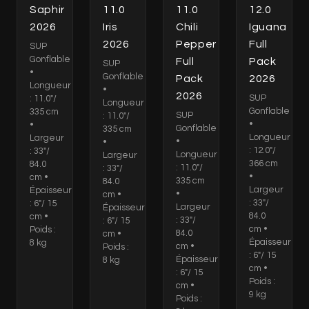
Saphir
11.0
11.0
12.0
2026
Iris
Chili
Iguana
2026
Pepper
Full
SUP
Gonflable
Full
Pack
SUP
•
Gonflable
Pack
2026
Longueur
•
2026
SUP
: 11.0"/
Longueur
Gonflable
335 cm
SUP
: 11.0"/
•
•
Gonflable
335 cm
Longueur
Largeur
•
•
: 12.0"/
: 33"/
Longueur
Largeur
366 cm
84.0
: 11.0"/
: 33"/
•
cm •
335 cm
84.0
Largeur
Épaisseur
•
cm •
: 33"/
: 6"/ 15
Largeur
Épaisseur
84.0
cm •
: 33"/
: 6"/ 15
cm •
Poids :
84.0
cm •
Épaisseur
8 kg
cm •
Poids :
: 6"/ 15
Épaisseur
8 kg
cm •
: 6"/ 15
Poids :
cm •
9 kg
Poids :