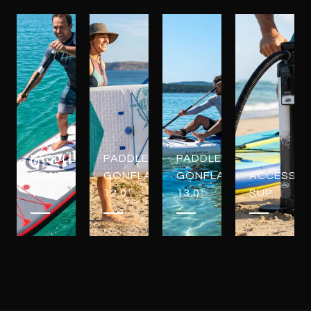
PADDLES
PADDLES
PADDLES
GONFLABLES
GONFLABLES
GONFLABLES
ACCESSOI
11.0"
12.0"
13.0"
SUP