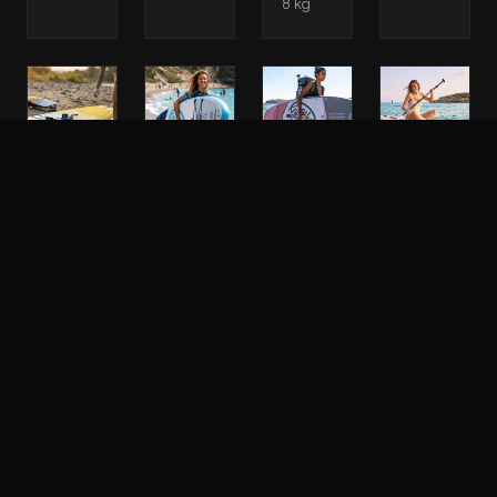
8 kg
Sup
Sup
Sup
Sup
Paddle
Paddle
Paddle
Paddle
Gonflable
Gonflable
Gonflable
Gonflable
Key
Key
Key
Key
West
West
West
West
Classic
Advanced
Advanced
Deluxe
Air
Pride
Angel
Aurora
13.0
10.4
10.2
10.2
Safran
SUP
Planche
Planche
Gonflable
SUP
SUP
Full
•
Gonflable
gonflable
Pack
Longueur
•
•
2026
: 10.4"/
Longueur
Longueur