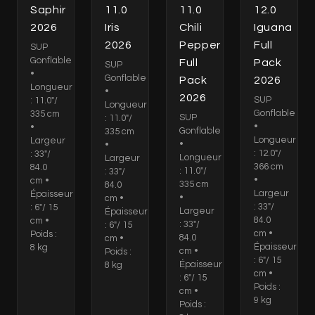
Saphir
11.0
11.0
12.0
2026
Iris
Chili
Iguana
2026
Pepper
Full
SUP
Gonflable
Full
Pack
SUP
•
Gonflable
Pack
2026
Longueur
•
2026
SUP
: 11.0"/
Longueur
Gonflable
335 cm
SUP
: 11.0"/
•
•
Gonflable
335 cm
Longueur
Largeur
•
•
: 12.0"/
: 33"/
Longueur
Largeur
366 cm
84.0
: 11.0"/
: 33"/
•
cm •
335 cm
84.0
Largeur
Épaisseur
•
cm •
: 33"/
: 6"/ 15
Largeur
Épaisseur
84.0
cm •
: 33"/
: 6"/ 15
cm •
Poids :
84.0
cm •
Épaisseur
8 kg
cm •
Poids :
: 6"/ 15
Épaisseur
8 kg
cm •
: 6"/ 15
Poids :
cm •
9 kg
Poids :