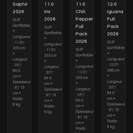
Saphir
11.0
11.0
12.0
2026
Iris
Chili
Iguana
2026
Pepper
Full
SUP
Gonflable
Full
Pack
SUP
•
Gonflable
Pack
2026
Longueur
•
2026
SUP
: 11.0"/
Longueur
Gonflable
335 cm
SUP
: 11.0"/
•
•
Gonflable
335 cm
Longueur
Largeur
•
•
: 12.0"/
: 33"/
Longueur
Largeur
366 cm
84.0
: 11.0"/
: 33"/
•
cm •
335 cm
84.0
Largeur
Épaisseur
•
cm •
: 33"/
: 6"/ 15
Largeur
Épaisseur
84.0
cm •
: 33"/
: 6"/ 15
cm •
Poids :
84.0
cm •
Épaisseur
8 kg
cm •
Poids :
: 6"/ 15
Épaisseur
8 kg
cm •
: 6"/ 15
Poids :
cm •
9 kg
Poids :