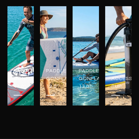
PADDLES
PADDLES
PADDLES
GONFLABLES
GONFLABLES
GONFLABLES
ACCESSOI
11.0"
12.0"
13.0"
SUP