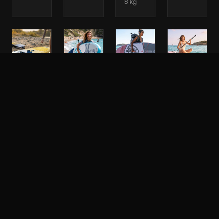
8 kg
Sup
Sup
Sup
Sup
Paddle
Paddle
Paddle
Paddle
Gonflable
Gonflable
Gonflable
Gonflable
Key
Key
Key
Key
West
West
West
West
Classic
Advanced
Advanced
Deluxe
Air
Pride
Angel
Aurora
13.0
10.4
10.2
10.2
Safran
SUP
Planche
Planche
Gonflable
SUP
SUP
Full
•
Gonflable
gonflable
Pack
Longueur
•
•
2026
: 10.4"/
Longueur
Longueur