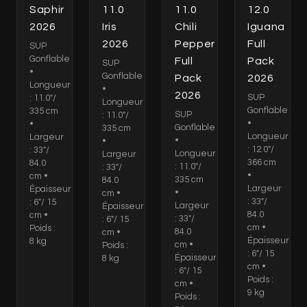
Saphir
11.0
11.0
12.0
2026
Iris
Chili
Iguana
2026
Pepper
Full
SUP
Gonflable
Full
Pack
SUP
•
Gonflable
Pack
2026
Longueur
•
2026
SUP
: 11.0"/
Longueur
Gonflable
335 cm
SUP
: 11.0"/
•
•
Gonflable
335 cm
Longueur
Largeur
•
•
: 12.0"/
: 33"/
Longueur
Largeur
366 cm
84.0
: 11.0"/
: 33"/
•
cm •
335 cm
84.0
Largeur
Épaisseur
•
cm •
: 33"/
: 6"/ 15
Largeur
Épaisseur
84.0
cm •
: 33"/
: 6"/ 15
cm •
Poids :
84.0
cm •
Épaisseur
8 kg
cm •
Poids :
: 6"/ 15
Épaisseur
8 kg
cm •
: 6"/ 15
Poids :
cm •
9 kg
Poids :