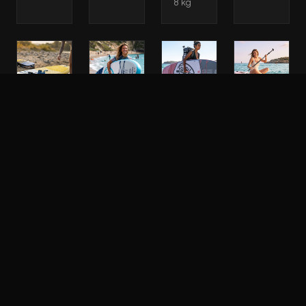
8 kg
Sup
Sup
Sup
Sup
Paddle
Paddle
Paddle
Paddle
Gonflable
Gonflable
Gonflable
Gonflable
Key
Key
Key
Key
West
West
West
West
Classic
Advanced
Advanced
Deluxe
Air
Pride
Angel
Aurora
13.0
10.4
10.2
10.2
Safran
SUP
Planche
Planche
Gonflable
SUP
SUP
Full
•
Gonflable
gonflable
Pack
Longueur
•
•
2026
: 10.4"/
Longueur
Longueur