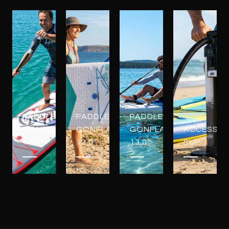
PADDLES
PADDLES
PADDLES
GONFLABLES
GONFLABLES
GONFLABLES
ACCESSOI
11.0"
12.0"
13.0"
SUP